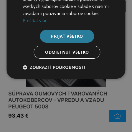
všetkých súborov cookie v súlade s našimi
79,15
€
zásadami používania súborov cookie.
Prečítať viac
PRIJAŤ VŠETKO
ODMIETNUŤ VŠETKO
ZOBRAZIŤ PODROBNOSTI
SÚPRAVA GUMOVÝCH TVAROVANÝCH
AUTOKOBERCOV - VPREDU A VZADU
PEUGEOT 5008
93,43
€