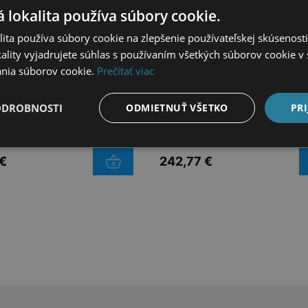
 lokalita používa súbory cookie.
ita používa súbory cookie na zlepšenie používateľskej skúsenost
ality vyjadrujete súhlas s používaním všetkých súborov cookie v 
nia súborov cookie.
Prečítať viac
ODROBNOSTI
ODMIETNUŤ VŠETKO
PRI
OVÝ DISK AALBORG
HLINÍKOVÝ DISK TARAN
T 17“
16“
€
242,77
€