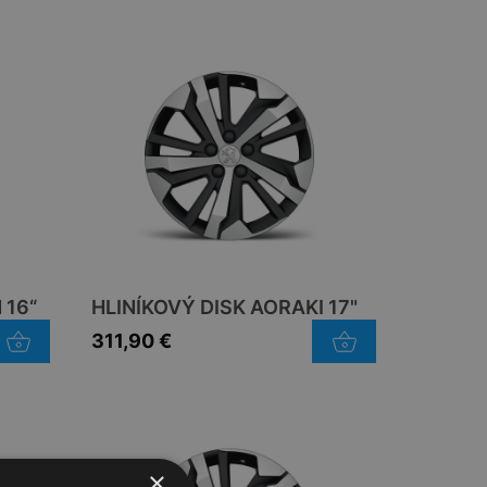
 16“
HLINÍKOVÝ DISK AORAKI 17"
311,90
€
×