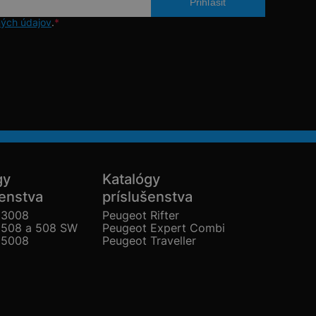
ých údajov
.
*
gy
Katalógy
šenstva
príslušenstva
 3008
Peugeot Rifter
 508 a 508 SW
Peugeot Expert Combi
 5008
Peugeot Traveller