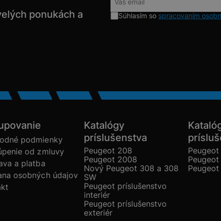
velých ponukách a
Súhlasím so
spracovaním osobn
upovanie
Katalógy
Kataló
príslušenstva
príslu
odné podmienky
Peugeot 208
Peugeot
úpenie od zmluvy
Peugeot 2008
Peugeot
va a platba
Nový Peugeot 308 a 308
Peugeot
ana osobných údajov
SW
Peugeot príslušenstvo
akt
interiér
Peugeot príslušenstvo
exteriér