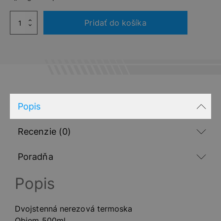
množstvo
Pridať do košíka
FIAT
Termoska
500
ICONICA,
500ml
Popis
Recenzie (0)
Poradňa
Popis
Dvojstenná nerezová termoska
Objem 500ml