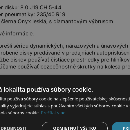
 disku: 8.0 J19 CH 5-44
r pneumatiky: 235/40 R19
 čierna Onyx lesklá, s diamantovým výbrusom
é informácie.
prešli sériou dynamických, nárazových a únavových 
robené disky predávané v predajniach autopríslušen
ržbe diskov používať čistiace prostriedky pre hliní
čame používať bezpečnostné skrutky na kolesa pro
 lokalita používa súbory cookie.
ita používa súbory cookie na zlepšenie používateľskej skúsenost
ality vyjadrujete súhlas s používaním všetkých súborov cookie v 
nia súborov cookie.
Prečítať viac
ODROBNOSTI
ODMIETNUŤ VŠETKO
PRI