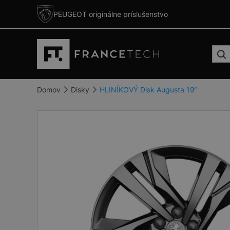
PEUGEOT originálne príslušenstvo
Domov
Disky
HLINÍKOVÝ Disk Augusta 19“