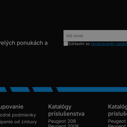
velých ponukách a
Súhlasím so
spracovaním osobn
upovanie
Katalógy
Kataló
príslušenstva
príslu
odné podmienky
Peugeot 208
Peugeot
úpenie od zmluvy
Peugeot 2008
Peugeot