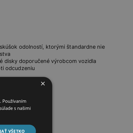
skúšok odolností, ktorými štandardne nie
stva
kové disky doporučené výrobcom vozidla
ti odcudzeniu
×
i. Používaním
súlade s našimi
JAŤ VŠETKO