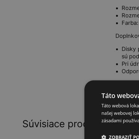
Rozmer
Rozme
Farba:
Doplnkov
Disky 
sú pod
Pri úd
Odporú
Táto webová
Táto webová lokal
našej webovej lok
zásadami používa
Súvisiace produkty
ZOBRAZIŤ P