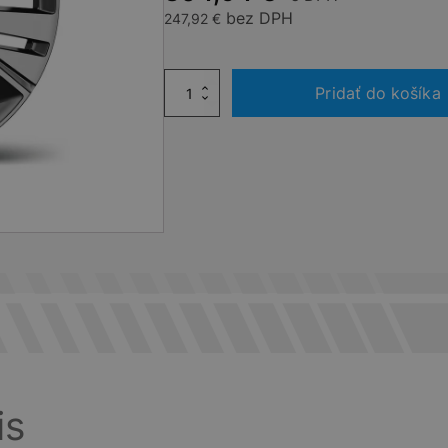
bez DPH
247,92
€
množstvo
Pridať do košíka
HLINÍKOVÝ
Disk
Augusta
19“
is