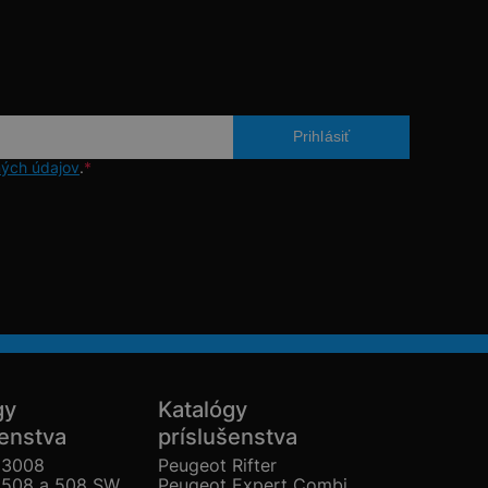
ých údajov
.
*
gy
Katalógy
šenstva
príslušenstva
 3008
Peugeot Rifter
 508 a 508 SW
Peugeot Expert Combi