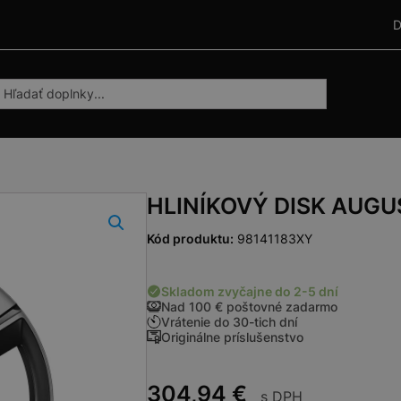
D
HLINÍKOVÝ DISK AUGU
Kód produktu:
98141183XY
Skladom zvyčajne do 2-5 dní
Nad 100 € poštovné zadarmo
Vrátenie do 30-tich dní
Originálne príslušenstvo
304,94
€
s DPH