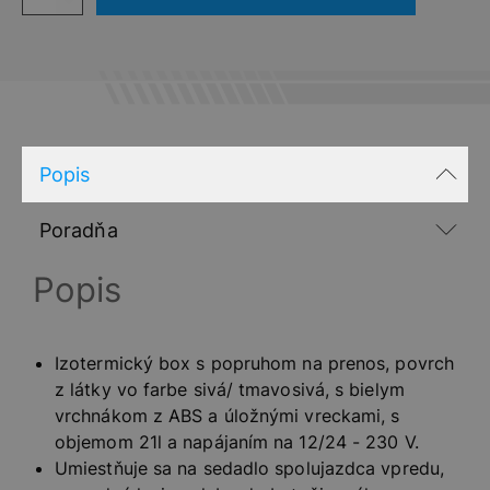
Box
KAPACITA:
21
LITROV
Popis
Poradňa
Popis
Izotermický box s popruhom na prenos, povrch
z látky vo farbe sivá/ tmavosivá, s bielym
vrchnákom z ABS a úložnými vreckami, s
objemom 21l a napájaním na 12/24 - 230 V.
Umiestňuje sa na sedadlo spolujazdca vpredu,