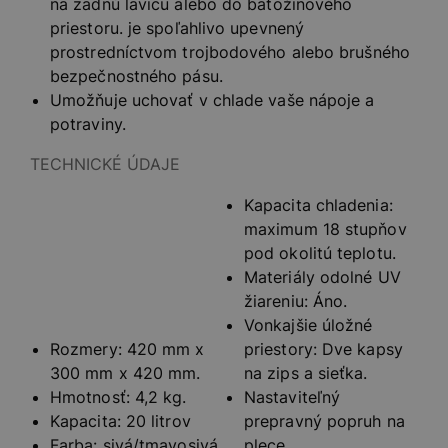
na zadnú lavicu alebo do batožinového
priestoru. je spoľahlivo upevnený
prostredníctvom trojbodového alebo brušného
bezpečnostného pásu.
Umožňuje uchovať v chlade vaše nápoje a
potraviny.
TECHNICKÉ ÚDAJE
Kapacita chladenia:
maximum 18 stupňov
pod okolitú teplotu.
Materiály odolné UV
žiareniu: Áno.
Vonkajšie úložné
Rozmery: 420 mm x
priestory: Dve kapsy
300 mm x 420 mm.
na zips a sieťka.
Hmotnosť: 4,2 kg.
Nastaviteľný
Kapacita: 20 litrov
prepravný popruh na
Farba: sivá/tmavosivá
plece.