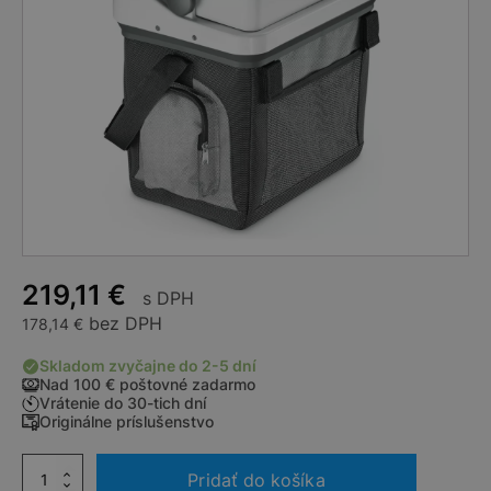
219,11
€
s DPH
bez DPH
178,14
€
Skladom zvyčajne do 2-5 dní
Nad 100 € poštovné zadarmo
Vrátenie do 30-tich dní
Originálne príslušenstvo
množstvo
Pridať do košíka
IZOTERMICKÝ