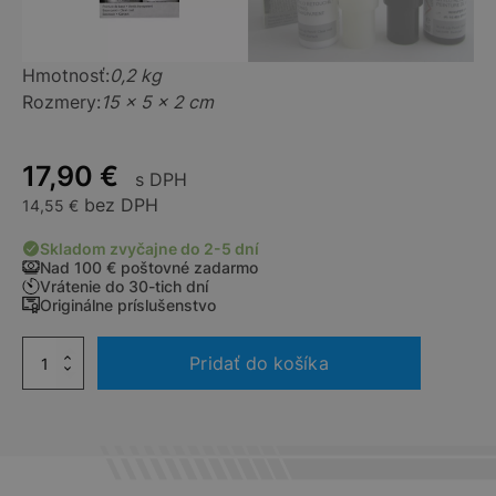
Hmotnosť
0,2 kg
Rozmery
15 × 5 × 2 cm
17,90
€
s DPH
bez DPH
14,55
€
Skladom zvyčajne do 2-5 dní
Nad 100 € poštovné zadarmo
Vrátenie do 30-tich dní
Originálne príslušenstvo
množstvo
Pridať do košíka
Opravný
lak
2x9ml
,
Sivá
SPIRIT
KCL