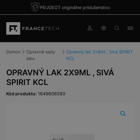
PEUGEOT originálne príslušenstvo
Domov
Opravné sady
Opravný lak 2x9ml , Sivá SPIRIT
laku
KCL
OPRAVNÝ LAK 2X9ML , SIVÁ
SPIRIT KCL
Kód produktu:
1649606580