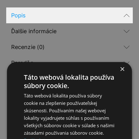
Popis
Ďalšie informácie
Recenzie (0)
Poradňa
×
Táto webová lokalita používa
Popis
súbory cookie.
Opravná tuška laku, obsahuje farebný lak 9ml +
Táto webová lokalita používa súbory
vrchný priesvitný lak 9ml
cookie na zlepšenie používateľskej
skúsenosti. Používaním našej webovej
Pre kontrolu správnosti odporúčame zadať pri
lokality vyjadrujete súhlas s používaním
objednávke VIN číslo vozidla.
všetkých súborov cookie v súlade s našimi
zásadami používania súborov cookie.