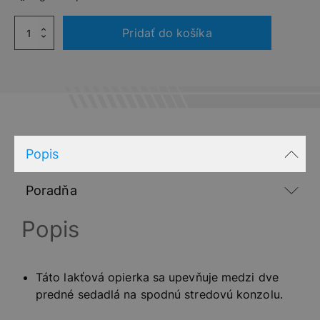
množstvo
Pridať do košíka
STREDOVÁ
LAKŤOVÁ
OPIERKA
PEUGEOT
208,
2008
Popis
Poradňa
Popis
Táto lakťová opierka sa upevňuje medzi dve
predné sedadlá na spodnú stredovú konzolu.