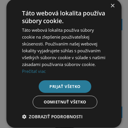
×
Táto webová lokalita používa
JEEP OPASOK S MULTIFUNKČNOU PRACKOU
súbory cookie.
50,50
€
Táto webová lokalita používa súbory
cookie na zlepšenie používateľskej
skúsenosti. Používaním našej webovej
lokality vyjadrujete súhlas s používaním
všetkých súborov cookie v súlade s našimi
zásadami používania súborov cookie.
Prečítať viac
PRIJAŤ VŠETKO
ODMIETNUŤ VŠETKO
JEEP FLAŠA KHAKI 450ML
58,95
€
ZOBRAZIŤ PODROBNOSTI