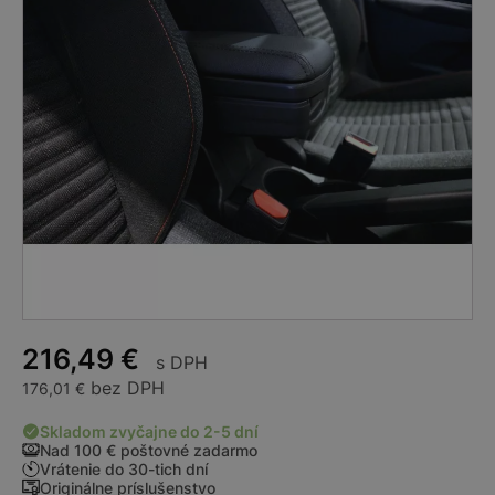
216,49
€
s DPH
bez DPH
176,01
€
Skladom zvyčajne do 2-5 dní
Nad 100 € poštovné zadarmo
Vrátenie do 30-tich dní
Originálne príslušenstvo