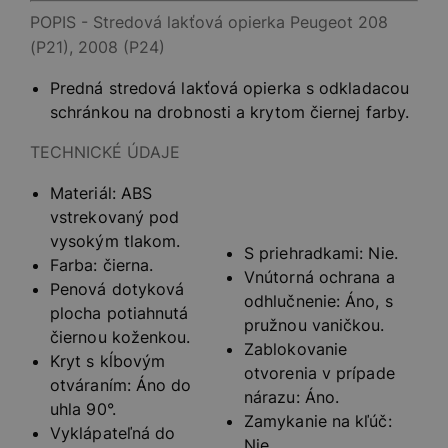
POPIS - Stredová lakťová opierka Peugeot 208
(P21), 2008 (P24)
Predná stredová lakťová opierka s odkladacou
schránkou na drobnosti a krytom čiernej farby.
TECHNICKÉ ÚDAJE
Materiál: ABS
vstrekovaný pod
vysokým tlakom.
S priehradkami: Nie.
Farba: čierna.
Vnútorná ochrana a
Penová dotyková
odhlučnenie: Áno, s
plocha potiahnutá
pružnou vaničkou.
čiernou koženkou.
Zablokovanie
Kryt s kĺbovým
otvorenia v prípade
otváraním: Áno do
nárazu: Áno.
uhla 90°.
Zamykanie na kľúč:
Vyklápateľná do
Nie.