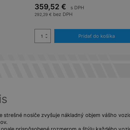
359,52
€
s DPH
bez DPH
292,29
€
množstvo
Pridať do košíka
Súprava
2
Priečnych
Strešných
Nosičov
Peugeot
3008
is
e strešné nosiče zvyšuje nákladný objem vášho vozi
ov.
onale prispôsobené rozmerom a štýlu každého vozidl