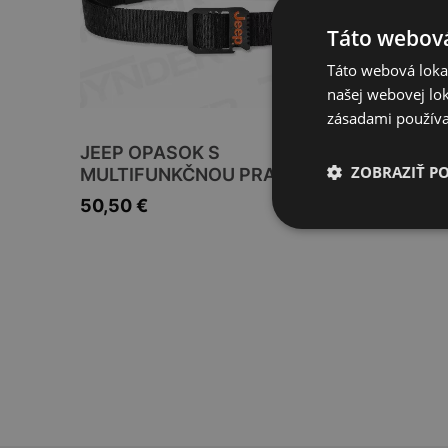
Táto webová
Táto webová lokal
našej webovej lok
zásadami používa
JEEP OPASOK S
JEEP F
ZOBRAZIŤ P
MULTIFUNKČNOU PRACKOU
58,95
50,50
€