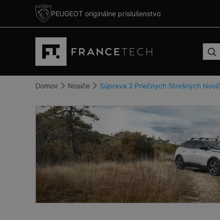
PEUGEOT originálne príslušenstvo
Domov
Nosiče
Súprava 2 Priečnych Strešných Nos