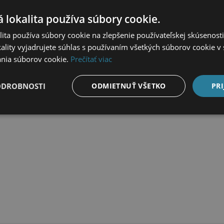
 lokalita používa súbory cookie.
ita používa súbory cookie na zlepšenie používateľskej skúsenost
ality vyjadrujete súhlas s používaním všetkých súborov cookie v 
nia súborov cookie.
Prečítať viac
LAŠA KHAKI 450ML
JEEP MIKINA PATRIOT VE
ODROBNOSTI
ODMIETNUŤ VŠETKO
PRI
€
129,95
€