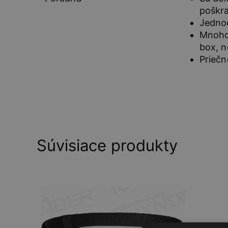
poškra
Jednod
Mnohos
box, no
Priečn
Súvisiace produkty