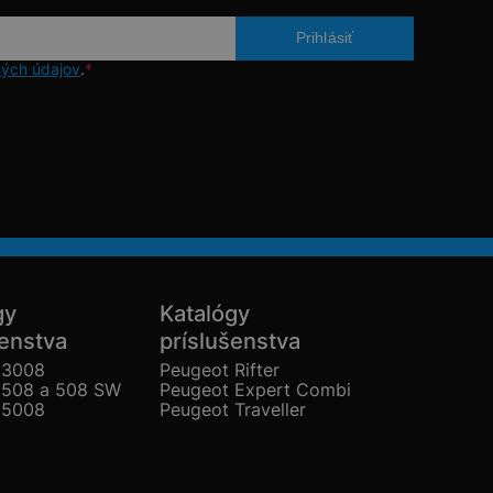
ých údajov
.
*
gy
Katalógy
šenstva
príslušenstva
 3008
Peugeot Rifter
 508 a 508 SW
Peugeot Expert Combi
 5008
Peugeot Traveller