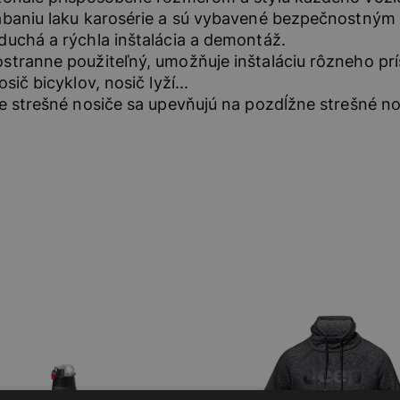
baniu laku karosérie a sú vybavené bezpečnostným 
uchá a rýchla inštalácia a demontáž.
tranne použiteľný, umožňuje inštaláciu rôzneho prí
sič bicyklov, nosič lyží...
e strešné nosiče sa upevňujú na pozdĺžne strešné no