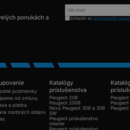
velých ponukách a
Súhlasím so
spracovaním osobn
upovanie
Katalógy
Kataló
príslušenstva
príslu
odné podmienky
Peugeot 208
Peugeot
úpenie od zmluvy
Peugeot 2008
Peugeot
va a platba
Nový Peugeot 308 a 308
Peugeot
ana osobných údajov
SW
Peugeot príslušenstvo
akt
interiér
Peugeot príslušenstvo