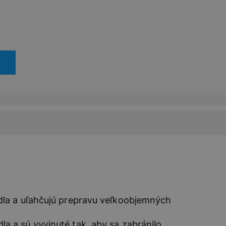
dla a uľahčujú prepravu veľkoobjemných
a a sú vyvinuté tak, aby sa zabránilo