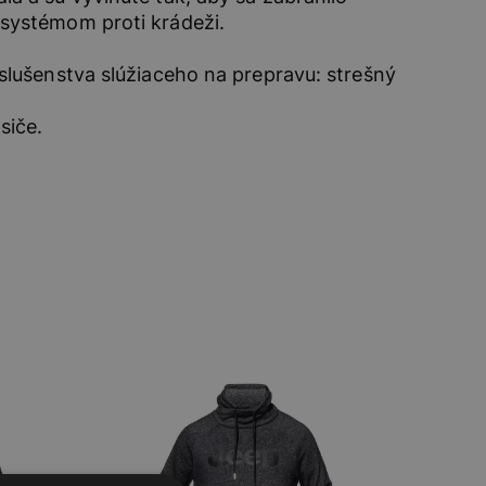
systémom proti krádeži.
slušenstva slúžiaceho na prepravu: strešný
siče.