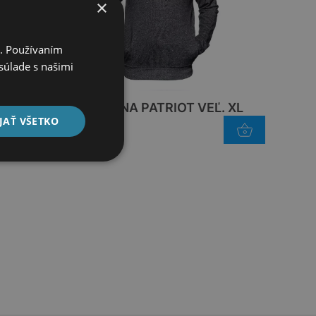
×
i. Používaním
súlade s našimi
Ľ. XXL
JEEP MIKINA PATRIOT VEĽ. XL
JAŤ VŠETKO
129,95
€