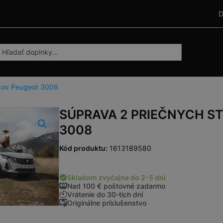
D
ičov Peugeot 3008
SÚPRAVA 2 PRIEČNYCH S
3008
Kód produktu:
1613189580
Skladom zvyčajne do 2-5 dní
Nad 100 € poštovné zadarmo
Vrátenie do 30-tich dní
Originálne príslušenstvo