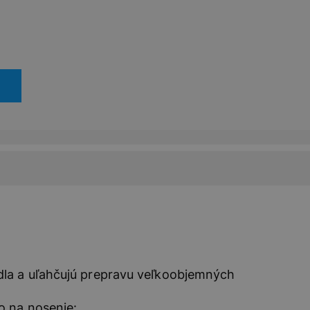
dla a uľahčujú prepravu veľkoobjemných
o na nosenie: