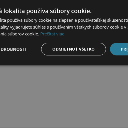
 lokalita používa súbory cookie.
ita používa súbory cookie na zlepšenie používateľskej skúsenost
ality vyjadrujete súhlas s používaním všetkých súborov cookie v 
nia súborov cookie.
Prečítať viac
LAŠA KHAKI 450ML
JEEP MIKINA PATRIOT VE
ODROBNOSTI
ODMIETNUŤ VŠETKO
PRI
€
129,95
€