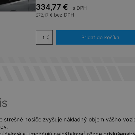
334,77
€
s DPH
bez DPH
272,17
€
množstvo
Pridať do košíka
Súprava
2
Priečnych
Strešných
Nosičov
Peugeot
2008
is
e strešné nosiče zvyšuje nákladný objem vášho vozi
ov.
cúčelové a umožňujú nainštalovať rôzne príslušenstv