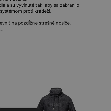
a a sú vyvinuté tak, aby sa zabránilo
systémom proti krádeži.
evniť na pozdĺžne strešné nosiče.
..