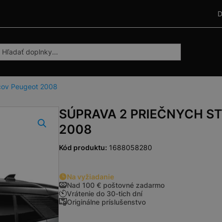
D
ičov Peugeot 2008
SÚPRAVA 2 PRIEČNYCH S
2008
Kód produktu:
1688058280
Na vyžiadanie
Nad 100 € poštovné zadarmo
Vrátenie do 30-tich dní
Originálne príslušenstvo