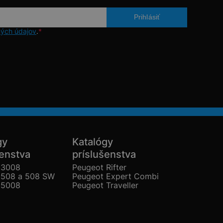
ých údajov
.
*
gy
Katalógy
šenstva
príslušenstva
 3008
Peugeot Rifter
 508 a 508 SW
Peugeot Expert Combi
 5008
Peugeot Traveller