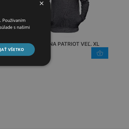
×
i. Používaním
súlade s našimi
Ľ. XXL
JEEP MIKINA PATRIOT VEĽ. XL
JAŤ VŠETKO
129,95
€