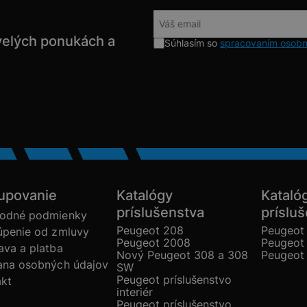
velých ponukách a
Súhlasím so
spracovaním osobn
upovanie
Katalógy
Kataló
príslušenstva
príslu
odné podmienky
Peugeot 208
Peugeot
úpenie od zmluvy
Peugeot 2008
Peugeot
va a platba
Nový Peugeot 308 a 308
Peugeot
ana osobných údajov
SW
Peugeot príslušenstvo
akt
interiér
Peugeot príslušenstvo