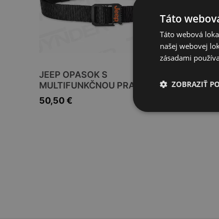
Táto webová
Táto webová lokal
našej webovej lok
zásadami používa
JEEP OPASOK S
JEEP F
ZOBRAZIŤ P
MULTIFUNKČNOU PRACKOU
58,95
50,50
€