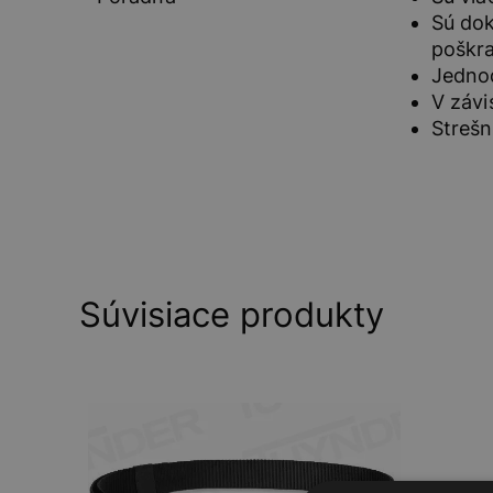
Sú dok
poškra
Jednod
V závi
Strešn
Súvisiace produkty