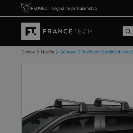
PEUGEOT originálne príslušenstvo
Domov
Nosiče
Súprava 2 Priečnych Strešných Nos